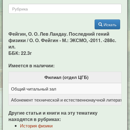
Искать
Фейгин, О. О. Лев Ландау. Последний гений
физики / О. О. Фейгин - М.: ЭКСМО, -2011. -288c.
ил.
ББК: 22.3г
Имеется в наличии:
Филиал (отдел ЦГБ)
Общий читальный зал
Ц
Абонемент технической и естественнонаучной литерат
Ц
Другие статьи и книги на эту тематику
находятся в рубриках:
История физики