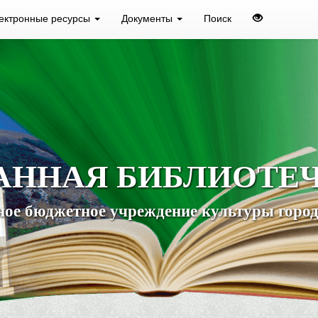
ектронные ресурсы
Документы
Поиск
АННАЯ БИБЛИОТЕ
ое бюджетное учреждение культуры город