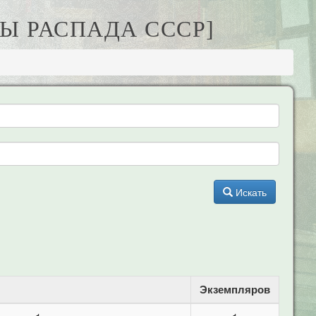
НЫ РАСПАДА СССР]
Искать
Экземпляров