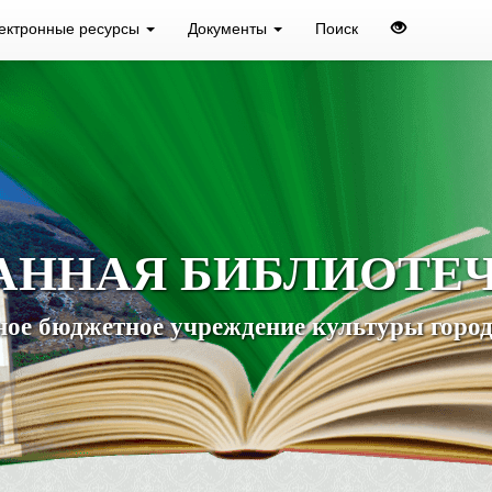
ектронные ресурсы
Документы
Поиск
АННАЯ БИБЛИОТЕ
ое бюджетное учреждение культуры город