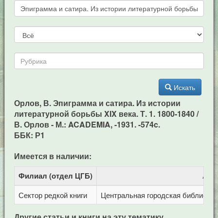
Искать
Орлов, В. Эпиграмма и сатира. Из истории
литературной борьбы XIX века. Т. 1. 1800-1840 /
В. Орлов - М.: ACADEMIA, -1931. -574c.
ББК: Р1
Имеется в наличии:
Филиал (отдел ЦГБ)
Адр
Сектор редкой книги
Центральная городская библиотека 
Другие статьи и книги на эту тематику