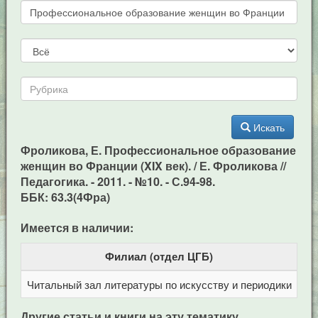
Искать
Фроликова, Е. Профессиональное образование
женщин во Франции (XIX век). / Е. Фроликова //
Педагогика. - 2011. - №10. - С.94-98.
ББК: 63.3(4Фра)
Имеется в наличии:
Филиал (отдел ЦГБ)
Читальный зал литературы по искусству и периодики
Це
Другие статьи и книги на эту тематику