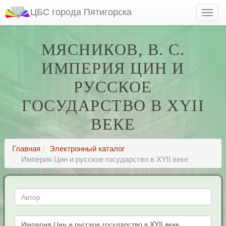
ЦБС города Пятигорска
МЯСНИКОВ, В. С.
ИМПЕРИЯ ЦИН И
РУССКОЕ
ГОСУДАРСТВО В XYII
ВЕКЕ
Главная
Электронный каталог
Империя Цин и русское государство в XYII веке