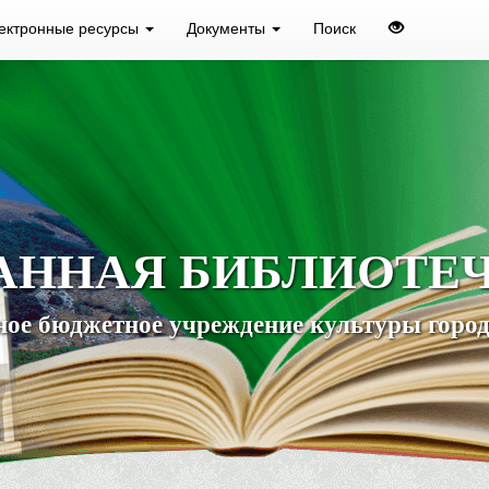
ектронные ресурсы
Документы
Поиск
АННАЯ БИБЛИОТЕ
ое бюджетное учреждение культуры город