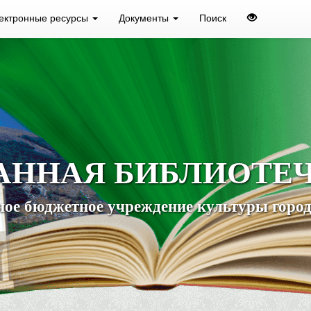
ектронные ресурсы
Документы
Поиск
АННАЯ БИБЛИОТЕ
ое бюджетное учреждение культуры город