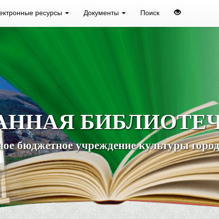
ектронные ресурсы
Документы
Поиск
АННАЯ БИБЛИОТЕ
ое бюджетное учреждение культуры город