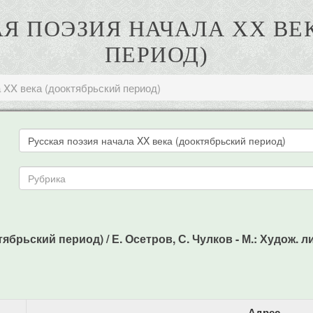
КАЯ ПОЭЗИЯ НАЧАЛА XX ВЕ
ПЕРИОД)
 XX века (дооктябрьский период)
рьский период) / Е. Осетров, С. Чулков - М.: Худож. лит.
Адрес