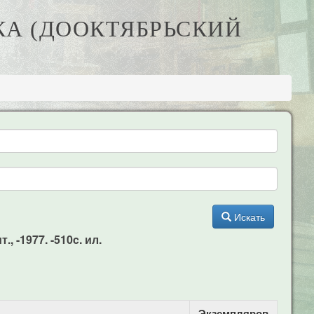
КА (ДООКТЯБРЬСКИЙ
Искать
, -1977. -510c. ил.
Экземпляров