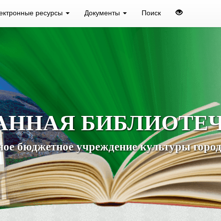
ектронные ресурсы
Документы
Поиск
АННАЯ БИБЛИОТЕ
ое бюджетное учреждение культуры город