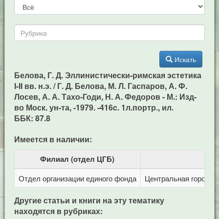
Искать
Белова, Г. Д. Эллинистически-римская эстетика
I-II вв. н.э. / Г. Д. Белова, М. Л. Гаспаров, А. Ф.
Лосев, А. А. Тахо-Годи, Н. А. Федоров - М.: Изд-
во Моск. ун-та, -1979. -416c. 1л.портр., ил.
ББК: 87.8
Имеется в наличии:
Филиал (отдел ЦГБ)
Отдел организации единого фонда
Центральная городска
Другие статьи и книги на эту тематику
находятся в рубриках: