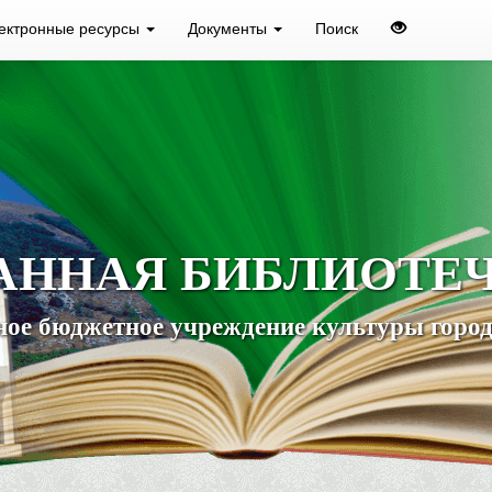
ектронные ресурсы
Документы
Поиск
АННАЯ БИБЛИОТЕ
ое бюджетное учреждение культуры город