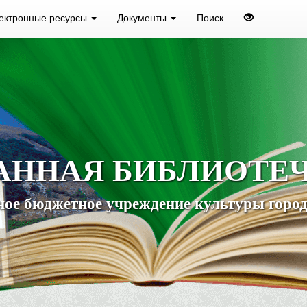
ектронные ресурсы
Документы
Поиск
АННАЯ БИБЛИОТЕ
ое бюджетное учреждение культуры город