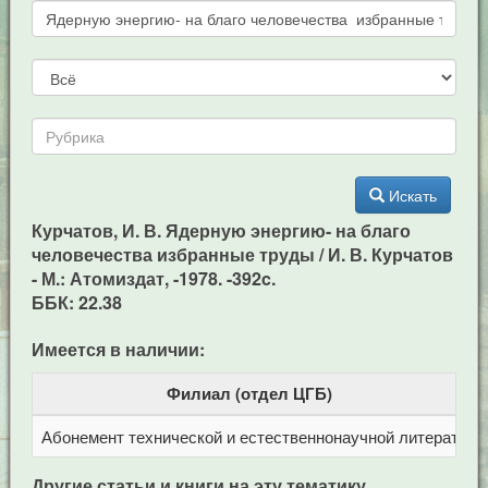
Искать
Курчатов, И. В. Ядерную энергию- на благо
человечества избранные труды / И. В. Курчатов
- М.: Атомиздат, -1978. -392c.
ББК: 22.38
Имеется в наличии:
Филиал (отдел ЦГБ)
Абонемент технической и естественнонаучной литерат
Ц
Другие статьи и книги на эту тематику