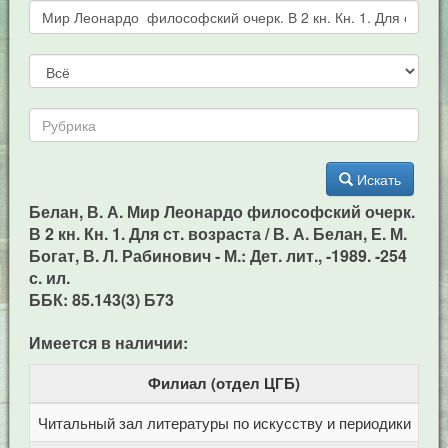
Искать
Белан, В. А. Мир Леонардо философский очерк.
В 2 кн. Кн. 1. Для ст. возраста / В. А. Белан, Е. М.
Богат, В. Л. Рабинович - М.: Дет. лит., -1989. -254
с. ил.
ББК: 85.143(3) Б73
Имеется в наличии:
Филиал (отдел ЦГБ)
Читальный зал литературы по искусству и периодики
Це