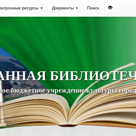
ектронные ресурсы
Документы
Поиск
АННАЯ БИБЛИОТЕ
ое бюджетное учреждение культуры город