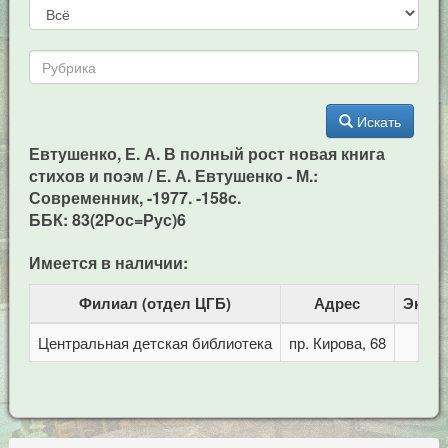
Искать
Евтушенко, Е. А. В полный рост новая книга
стихов и поэм / Е. А. Евтушенко - М.:
Современник, -1977. -158c.
ББК: 83(2Рос=Рус)6
Имеется в наличии:
Филиал (отдел ЦГБ)
Адрес
Экзе
Центральная детская библиотека
пр. Кирова, 68