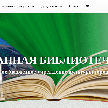
ектронные ресурсы
Документы
Поиск
АННАЯ БИБЛИОТЕ
ое бюджетное учреждение культуры город