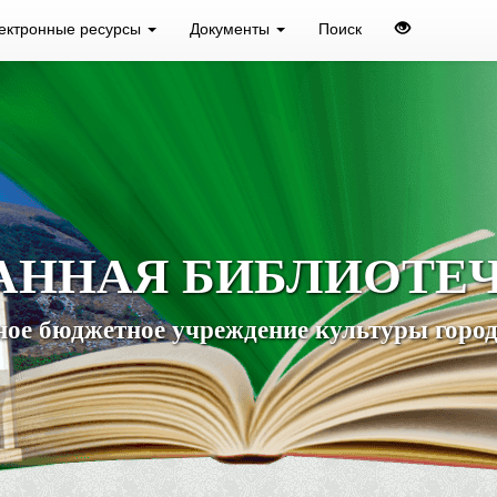
ектронные ресурсы
Документы
Поиск
АННАЯ БИБЛИОТЕ
ое бюджетное учреждение культуры город