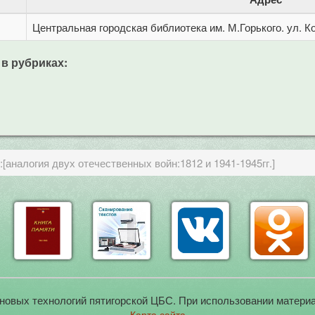
Центральная городская библиотека им. М.Горького. ул. Ко
 в рубриках:
[аналогия двух отечественных войн:1812 и 1941-1945гг.]
новых технологий пятигорской ЦБС. При использовании материа
Карта сайта