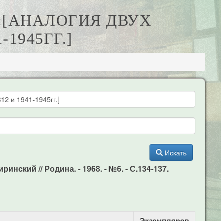
:[АНАЛОГИЯ ДВУХ
1945ГГ.]
Искать
нский // Родина. - 1968. - №6. - С.134-137.
Экземпляров