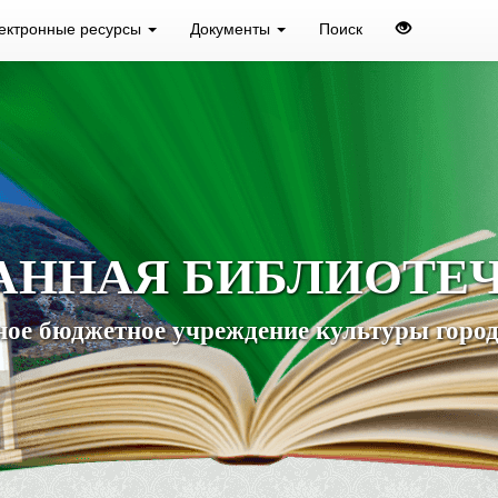
ектронные ресурсы
Документы
Поиск
АННАЯ БИБЛИОТЕ
ое бюджетное учреждение культуры город