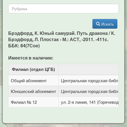
Искать
Брэдфорд, К. Юный самурай. Путь дракона / К.
Брэдфорд, Л. Плостак - М.: АСТ, -2011. -411c.
ББК: 84(7Сое)
Имеется в наличии:
Филиал (отдел ЦГБ)
Ад
Общий абонемент
Центральная городская библиотека
Юношеский абонемент
Центральная городская библиотека
Филиал № 12
ул. 2-я линия, 141 (Горячеводск)