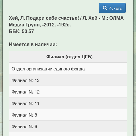
Искать
Хей, Л. Подари себе счастье! / Л. Хей - М.: ОЛМА
Медиа Групп, -2012. -192c.
ББК: 53.57
Имеется в наличии:
Филиал (отдел ЦГБ)
Отдел организации единого фонда
Ц
Филиал № 13
с
Филиал № 12
у
Филиал № 11
у
Филиал № 8
у
Филиал № 6
у