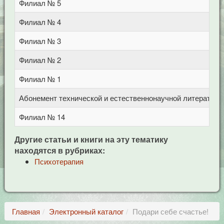
Филиал № 5
у
Филиал № 4
п
Филиал № 3
у
Филиал № 2
у
Филиал № 1
у
Абонемент технической и естественнонаучной литерат
Ц
Филиал № 14
п
Другие статьи и книги на эту тематику
находятся в рубриках:
Психотерапия
Главная
Электронный каталог
Подари себе счастье!