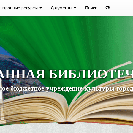
ектронные ресурсы
Документы
Поиск
АННАЯ БИБЛИОТЕ
ое бюджетное учреждение культуры город