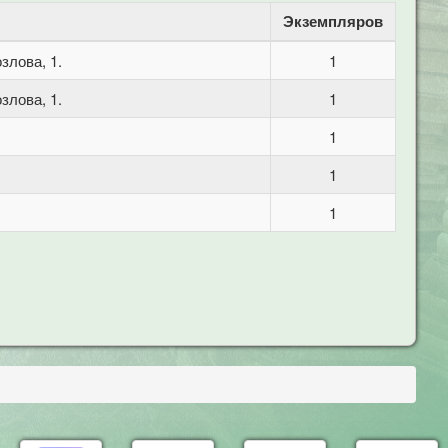
Экземпляров
злова, 1.
1
злова, 1.
1
1
1
1