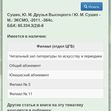
Искать
Сушко, Ю. М. Друзья Высоцкого / Ю. М. Сушко -
М.: ЭКСМО, -2011. -384c.
ББК: 85.334.3(2)6-8
Имеется в наличии:
Филиал (отдел ЦГБ)
Читальный зал литературы по искусству и периодики
Це
Общий абонемент
Це
Юношеский абонемент
Це
Филиал № 3
ул
Филиал № 11
ул
Другие статьи и книги на эту тематику
находятся в рубриках: