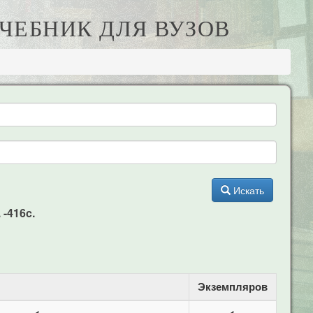
УЧЕБНИК ДЛЯ ВУЗОВ
Искать
 -416c.
Экземпляров