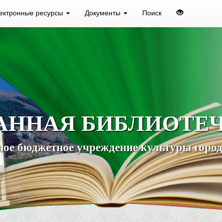
ектронные ресурсы
Документы
Поиск
АННАЯ БИБЛИОТЕ
ое бюджетное учреждение культуры город