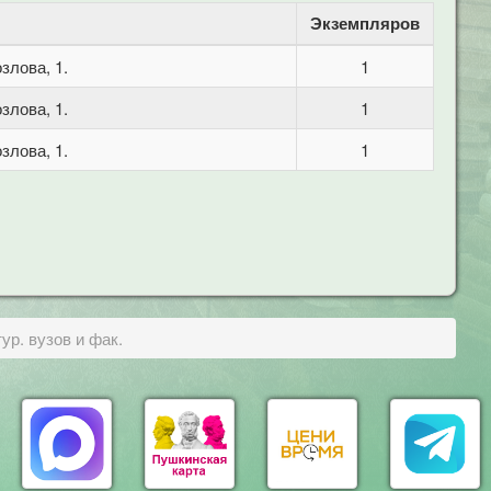
Экземпляров
злова, 1.
1
злова, 1.
1
злова, 1.
1
р. вузов и фак.