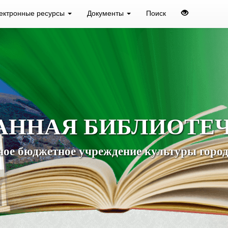
ектронные ресурсы
Документы
Поиск
АННАЯ БИБЛИОТЕ
ое бюджетное учреждение культуры город