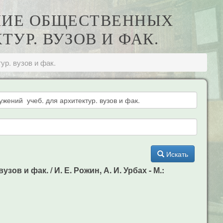
АНИЕ ОБЩЕСТВЕННЫХ
УР. ВУЗОВ И ФАК.
р. вузов и фак.
Искать
 и фак. / И. Е. Рожин, А. И. Урбах - М.: