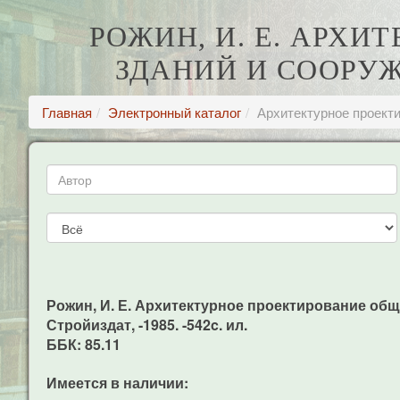
РОЖИН, И. Е. АРХ
ЗДАНИЙ И СООРУЖ
Главная
Электронный каталог
Архитектурное проекти
Рожин, И. Е. Архитектурное проектирование общес
Стройиздат, -1985. -542c. ил.
ББК: 85.11
Имеется в наличии: