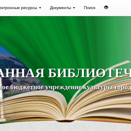
ектронные ресурсы
Документы
Поиск
АННАЯ БИБЛИОТЕ
ое бюджетное учреждение культуры город