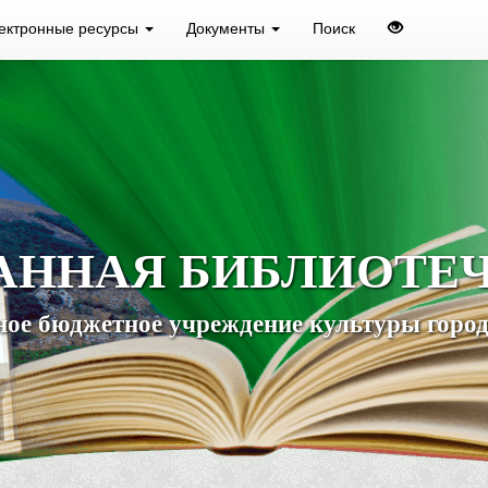
ектронные ресурсы
Документы
Поиск
АННАЯ БИБЛИОТЕ
ое бюджетное учреждение культуры город