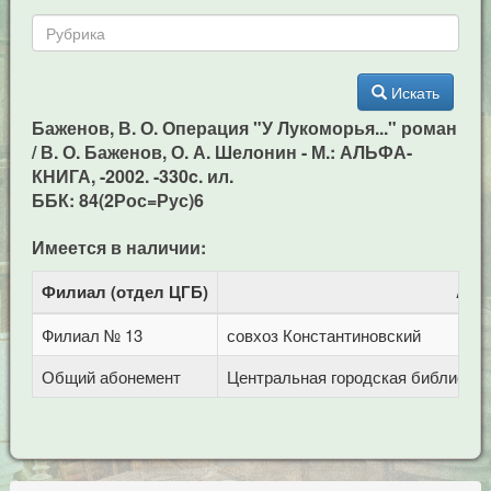
Искать
Баженов, В. О. Операция "У Лукоморья..." роман
/ В. О. Баженов, О. А. Шелонин - М.: АЛЬФА-
КНИГА, -2002. -330c. ил.
ББК: 84(2Рос=Рус)6
Имеется в наличии:
Филиал (отдел ЦГБ)
Адр
Филиал № 13
совхоз Константиновский
Общий абонемент
Центральная городская библиотека 