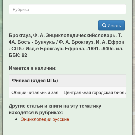
Искать
Брокгауз, Ф. А. Энциклопедическийсловарь. Т.
4А. Босъ - Бунчукъ / Ф. А. Брокгауз, И. А. Ефрон
- СПб.: Изд-е Брокгауз- Ефрона, -1891. -940c. ил.
ББК: 92
Имеется в наличии:
Филиал (отдел ЦГБ)
Адр
Общий читальный зал
Центральная городская библиотека
Другие статьи и книги на эту тематику
находятся в рубриках:
Энциклопедии русские