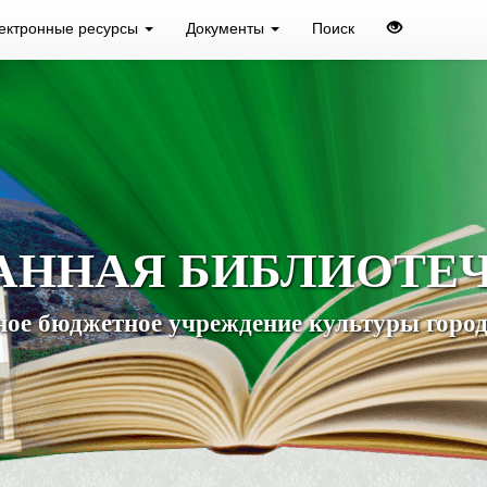
ектронные ресурсы
Документы
Поиск
АННАЯ БИБЛИОТЕ
ое бюджетное учреждение культуры город