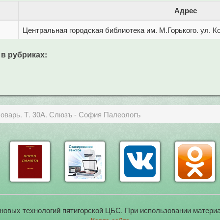
Адрес
Центральная городская библиотека им. М.Горького. ул. Ко
 в рубриках:
оварь. Т. 30А. Слюзъ - София Палеологъ
новых технологий пятигорской ЦБС. При использовании материа
Карта сайта