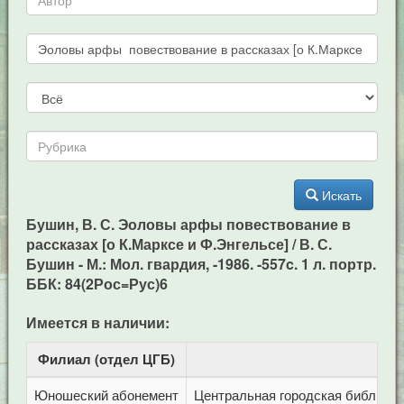
Искать
Бушин, В. С. Эоловы арфы повествование в
рассказах [о К.Марксе и Ф.Энгельсе] / В. С.
Бушин - М.: Мол. гвардия, -1986. -557c. 1 л. портр.
ББК: 84(2Рос=Рус)6
Имеется в наличии:
Филиал (отдел ЦГБ)
Ад
Юношеский абонемент
Центральная городская библиотека