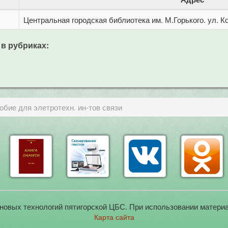
Центральная городская библиотека им. М.Горького. ул. Ко
 в рубриках:
обие для элетротехн. ин-тов связи
новых технологий пятигорской ЦБС. При использовании материа
Карта сайта