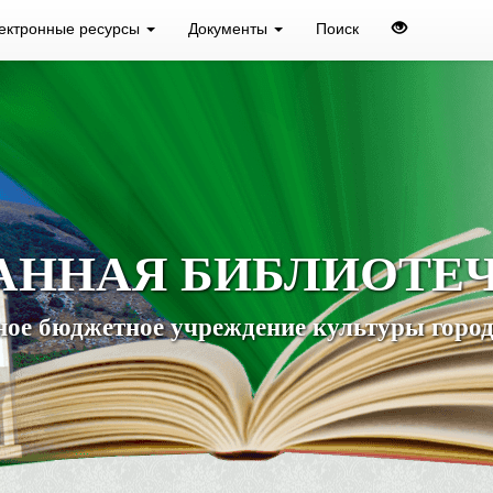
ектронные ресурсы
Документы
Поиск
АННАЯ БИБЛИОТЕ
ое бюджетное учреждение культуры город