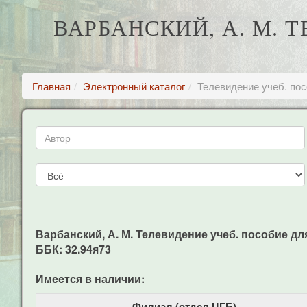
ВАРБАНСКИЙ, А. М. 
Главная
Электронный каталог
Телевидение учеб. пос
Варбанский, А. М. Телевидение учеб. пособие для э
ББК: 32.94я73
Имеется в наличии:
Филиал (отдел ЦГБ)