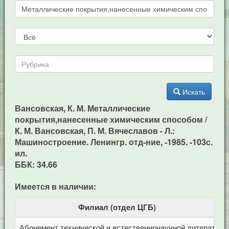
Искать
Вансовская, К. М. Металлические
покрытия,нанесенные химическим способом /
К. М. Вансовская, П. М. Вячеславов - Л.:
Машиностроение. Ленингр. отд-ние, -1985. -103c.
ил.
ББК: 34.66
Имеется в наличии:
Филиал (отдел ЦГБ)
Абонемент технической и естественнонаучной литерат
Ц