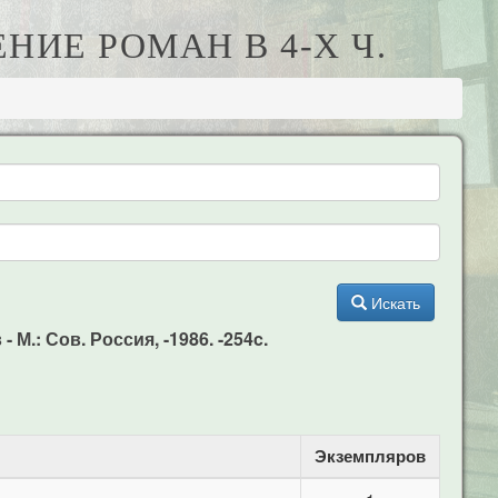
НИЕ РОМАН В 4-Х Ч.
Искать
 М.: Сов. Россия, -1986. -254c.
Экземпляров