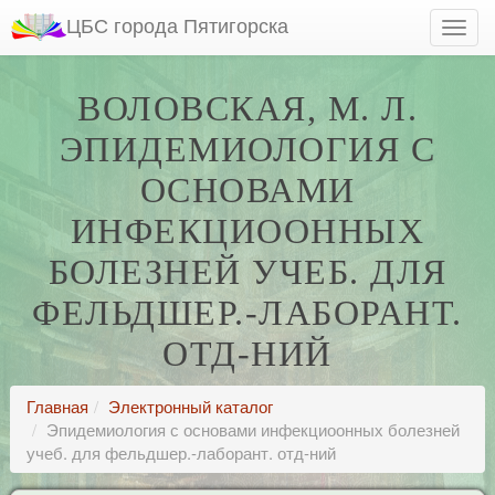
ЦБС города Пятигорска
ВОЛОВСКАЯ, М. Л.
ЭПИДЕМИОЛОГИЯ С
ОСНОВАМИ
ИНФЕКЦИООННЫХ
БОЛЕЗНЕЙ УЧЕБ. ДЛЯ
ФЕЛЬДШЕР.-ЛАБОРАНТ.
ОТД-НИЙ
Главная
Электронный каталог
Эпидемиология с основами инфекциоонных болезней
учеб. для фельдшер.-лаборант. отд-ний