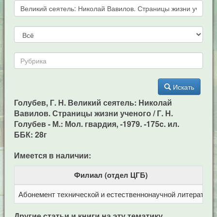
Искать
Голубев, Г. Н. Великий сеятель: Николай
Вавилов. Страницы жизни ученого / Г. Н.
Голубев - М.: Мол. гвардия, -1979. -175c. ил.
ББК: 28г
Имеется в наличии:
Филиал (отдел ЦГБ)
Абонемент технической и естественнонаучной литерат
Ц
Другие статьи и книги на эту тематику