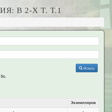
: В 2-Х Т. Т.1
Искать
15c.
Экземпляров