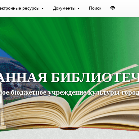
ектронные ресурсы
Документы
Поиск
АННАЯ БИБЛИОТЕ
ое бюджетное учреждение культуры город