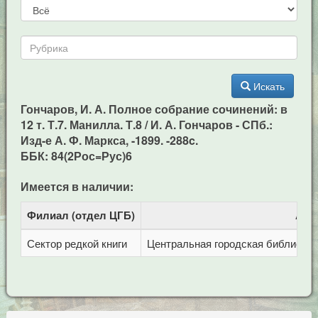
Искать
Гончаров, И. А. Полное собрание сочинений: в
12 т. Т.7. Манилла. Т.8 / И. А. Гончаров - СПб.:
Изд-е А. Ф. Маркса, -1899. -288c.
ББК: 84(2Рос=Рус)6
Имеется в наличии:
Филиал (отдел ЦГБ)
Адр
Сектор редкой книги
Центральная городская библиотека 