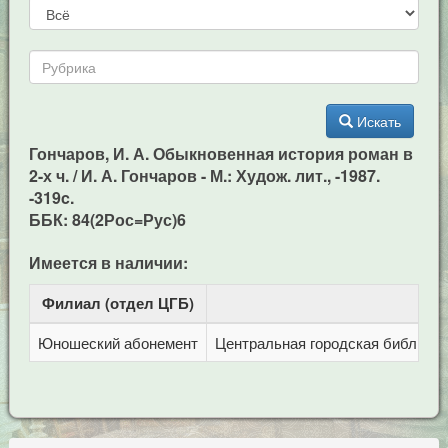
Искать
Гончаров, И. А. Обыкновенная история роман в
2-х ч. / И. А. Гончаров - М.: Худож. лит., -1987.
-319c.
ББК: 84(2Рос=Рус)6
Имеется в наличии:
Филиал (отдел ЦГБ)
Ад
Юношеский абонемент
Центральная городская библиотека