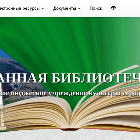
ектронные ресурсы
Документы
Поиск
АННАЯ БИБЛИОТЕ
ое бюджетное учреждение культуры город