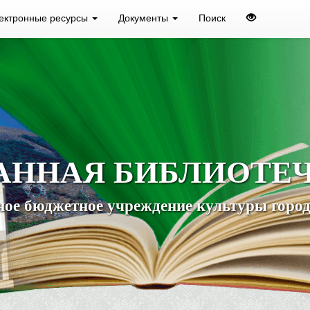
ектронные ресурсы
Документы
Поиск
АННАЯ БИБЛИОТЕ
ое бюджетное учреждение культуры город