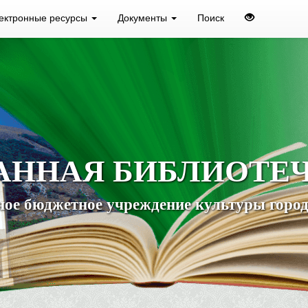
ектронные ресурсы
Документы
Поиск
АННАЯ БИБЛИОТЕ
ое бюджетное учреждение культуры город