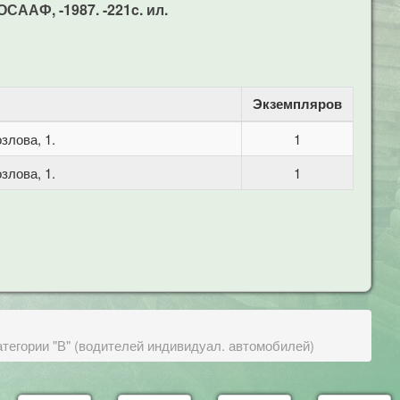
СААФ, -1987. -221c. ил.
Экземпляров
злова, 1.
1
злова, 1.
1
атегории "В" (водителей индивидуал. автомобилей)