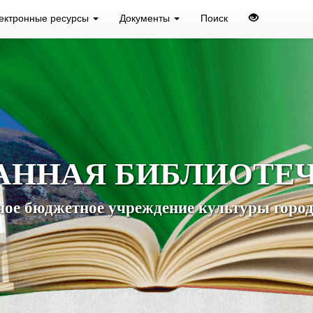
ектронные ресурсы
Документы
Поиск
АННАЯ БИБЛИОТЕ
ое бюджетное учреждение культуры город