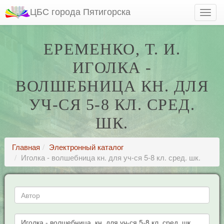
ЦБС города Пятигорска
ЕРЕМЕНКО, Т. И.
ИГОЛКА -
ВОЛШЕБНИЦА КН. ДЛЯ
УЧ-СЯ 5-8 КЛ. СРЕД.
ШК.
Главная
Электронный каталог
Иголка - волшебница кн. для уч-ся 5-8 кл. сред. шк.