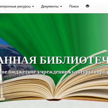
ектронные ресурсы
Документы
Поиск
АННАЯ БИБЛИОТЕ
ое бюджетное учреждение культуры город