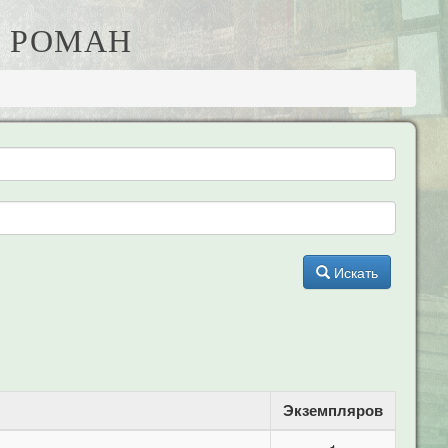
А РОМАН
Искать
Экземпляров