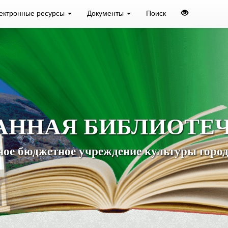
ектронные ресурсы
Документы
Поиск
АННАЯ БИБЛИОТЕ
ое бюджетное учреждение культуры город