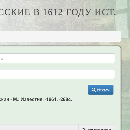
КИЕ В 1612 ГОДУ ИСТ.
Искать
ин - М.: Известия, -1961. -288c.
Экземпляров