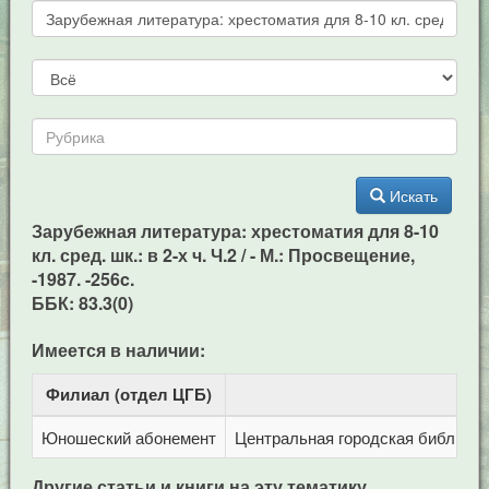
Искать
Зарубежная литература: хрестоматия для 8-10
кл. сред. шк.: в 2-х ч. Ч.2 / - М.: Просвещение,
-1987. -256c.
ББК: 83.3(0)
Имеется в наличии:
Филиал (отдел ЦГБ)
Ад
Юношеский абонемент
Центральная городская библиотека
Другие статьи и книги на эту тематику