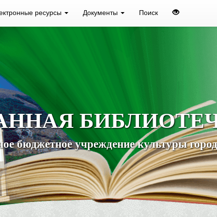
ектронные ресурсы
Документы
Поиск
АННАЯ БИБЛИОТЕ
ое бюджетное учреждение культуры город