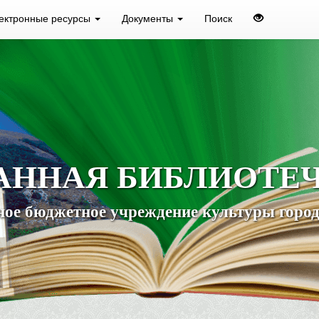
ектронные ресурсы
Документы
Поиск
АННАЯ БИБЛИОТЕ
ое бюджетное учреждение культуры город